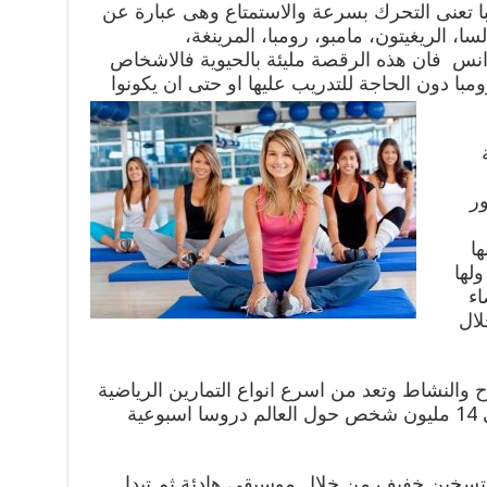
ا تعنى التحرك بسرعة والاستمتاع وهى عبارة عن
ا، الريغيتون، مامبو، رومبا، المرينغة،
انس فان هذه الرقصة مليئة بالحيوية فالاشخاص
با دون الحاجة للتدريب عليها او حتى ان يكونوا
ور
ها
لها
اء
لال
رح والنشاط وتعد من اسرع انواع التمارين الرياضية
انتشارا فى العالم حيث يتلقي حوالى 14 مليون شخص حول العالم دروسا اسبوعية
 بتسخين خفيف من خلال موسيقى هادئة ثم تبدا