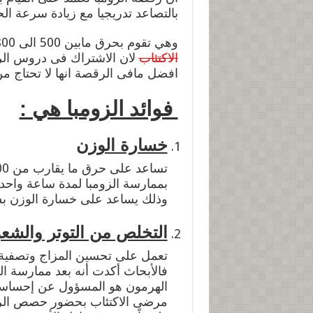
بالتصاعد تدريجيا مع زيادة سرعة ال
وهي تقوم بحرق مابين 500 الى 800 سعر حرارى فى الساعة كما انها تقضي على
الاكتئاب
لان الاشتراك فى دروس ال
افضل مافى الرقصة انها لا تحتاج م
فوائد الزومبا هي :
خسارة الوزن
بممارسة الزومبا لمدة ساعة واحدة 
وذلك يساعد على خسارة الوزن بش
التخلص من التوتر والشعو
تعمل على تحسين المزاج وتصفية 
فالأبحاث أكدت أنه بعد ممارسة ا
الهرمون هو المسؤول عن إحساسك 
مرضى الاكتئاب بحضور حصص الرق