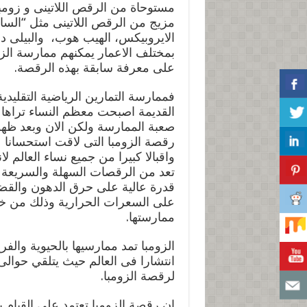
مستوحاة من الرقص اللاتينى و زومب
مزيج من الرقص اللاتينى مثل “السالس
الايروبيكس، الهيب هوب، والبيلى د
بمختلف الاعمار يمكنهم ممارسة الزوم
على معرفة سابقة بهذه الرقصة.
فممارسة التمارين الرياضية التقليدية
القديمة اصبحت معظم النساء تراها
صعبة الممارسة ولكن الان وبعد ظه
رقصة الزومبا التى لاقت استحسانا
واقبالا كبيرا من جميع نساء العالم لان
تعد من الرقصات السهلة والسريعة و
قدرة عالية على حرق الدهون والقض
على السعرات الحرارية وذلك من خ
ممارستها.
الزومبا تمد ممارسيها بالحيوية والف
لرقصة الزومبا.
ان رقصة الزومبا تعتمد على القيام