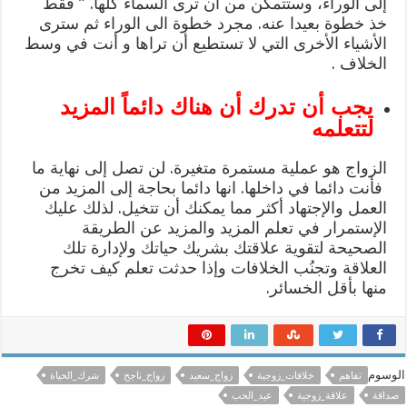
إلى الوراء، وستتمكن من ان ترى السماء كلها. ” فقط
خذ خطوة بعيدا عنه. مجرد خطوة الى الوراء ثم سترى
الأشياء الأخرى التي لا تستطيع أن تراها و أنت في وسط
الخلاف .
يجب أن تدرك أن هناك دائماً المزيد
لتتعلمه
الزواج هو عملية مستمرة متغيرة. لن تصل إلى نهاية ما
فأنت دائما في داخلها. انها دائما بحاجة إلى المزيد من
العمل والإجتهاد أكثر مما يمكنك أن تتخيل. لذلك عليك
الإستمرار في تعلم المزيد والمزيد عن الطريقة
الصحيحة لتقوية علاقتك بشريك حياتك ولإدارة تلك
العلاقة وتجنُب الخلافات وإذا حدثت تعلم كيف تخرج
منها بأقل الخسائر.
الوسوم
تفاهم
خلافات_زوجية
زواج_سعيد
زواج_ناجح
شرك_الحياة
صداقة
علاقة_زوجية
عيد_الحب