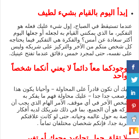
إبدأ اليوم بالقيام بشيء لطيف
عندما تستيقظ في الصباح، إول شيء عليك فعله هو
التفكير، ما الذي يمكنني القيام به لجعله أو جعلها اليوم
أكثر سعادة عن أمس؟ والفكرة هي التفكير فيما يحتاجه
كل شخص منكم من الآخر والتركيز على شريكه وليس
على نفسه، حتى لمجرد خمس دقائق عندما تفتح عينيك.
وجودكما معاً دائماً لا يعني أنكما شخصاً
واحد
عليك أن تكون قادراً على المحاولة – وأحيانا يكون هذا
أمرصعب جدا جدا – عليك محاولة فهم ما يفكر به
الشخص الآخر في أي موقف. الأمر الهام الذي يجب أن
تدركه هو أن الجميع، بما في ذلك شريكك لديه أفكار
خاصة به حول عالمه وحياته. حتى لو كانت علاقتكم
مُقربة جدا، فإنكم شخصان مختلفان تماماً .
لا تقلق حول تجاعيد وجهك أو تغير