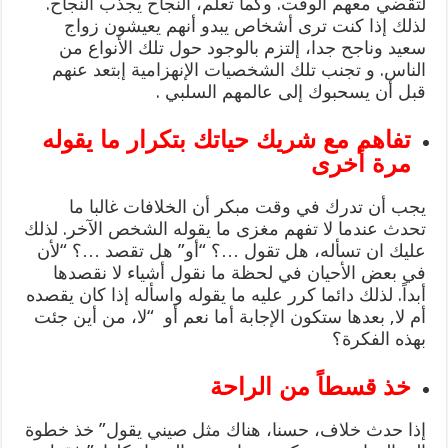
لتقضي معهم الوقت. وكما تعلم، النجاح يجذب النجاح.
لذلك إذا كنت ترى أشخاص يبدو أنهم يعيشون زواج
سعيد وناجح جدا، إلتزم بالوجود حول تلك الأنواع من
الناس. و تجنب تلك الشخصيات الإنهزامية إبتعد عنهم
قبل أن يسحبوك إلى عالمهم السلبي .
تفاهم مع شريك حياتك بتكرار ما يقوله
مرة أخرى
يجب أن تدرك في وقت مبكر أن الخلافات غالبا ما
تحدث عندما لا تفهم مغزى ما يقوله الشخص الآخر. لذلك
عليك ان تسأله، هل تقول …؟ “أو” هل تقصد …؟ “لأن
في بعض الأحيان في لحظة ما نقول أشياء لا نقصدها
أبداً. لذلك دائما كرر عليه ما يقوله واسأله إذا كان يقصده
أم لا, بعدها ستكون الإجابة أما نعم أو “لا، من أين جئت
بهذه الفكرة؟
خذ قسطاً من الراحة
إذا حدث خلاف، حسنا، هناك مثل صيني يقول” خذ خطوة