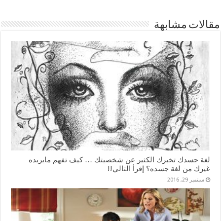
مقالات مشابهة
لغة جسدك تخبرك الكثير عن شخصيتك … كيف تفهم مايريده
غيرك من لغة جسده؟ إقرأ التالي!!
سبتمبر 29, 2016