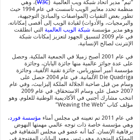
“تيم” مدير اتحاد شبكة ويب العالمية (
W3C
)، وهي
منظمة تحدد معايير الويب تأسست في عام 1994 حيث
تطور بعض التقنيات (المواصفات والمبادئ التوجيهية،
والبرمجيات، والأدوات) لقيادة الويب إلى أقصى إمكاناته.
وهو مدير مؤسسة
شبكة الويب العالمية
التي انطلقت
في عام 2009 لتنسيق الجهود لتعزيز إمكانات شبكة
الإنترنت لصالح الإنسانية.
في عام 2001 أصبح زميلا في الجمعية الملكية. وحصل
على عدة جوائز عالمية منها جائزة اليابان، وجائزة
مؤسسة أمير أستورياس، جائزة تقنية الألفية، وجائزة
Die Quadriga الألمانية. في عام 2004 حصل على
وسام من قبل صاحبة الجلالة الملكة إليزابيث، وفي عام
2007 حصل على وسام الاستحقاق. في عام 2009
انتخب مشارك أجنبي في الأكاديمية الوطنية للعلوم. وهو
مؤلف كتاب “Weaving the Web”
في عام 2011 تم تعيينه في مجلس أمناء
مؤسسة فورد
،
وهي مؤسسة خاصة ذات توجه عالمي مهمتها النهوض
برفاهية الإنسان. كما أنه عضو في مجلس الشفافية في
المملكة المتحدة. وهو رئيس معهد البيانات المفتوحة في