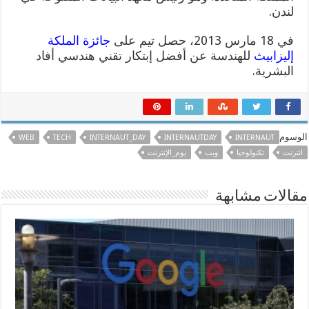
لندن.
في 18 مارس 2013، حصل تيم على
جائزة الملكة
إليزابيث
للهندسة عن أفضل إبتكار تقني هندسي أفاد
البشرية.
الوسوم
WEB
TECH
INTERNAUT_DAY
INTERNAUTDAY
INTERNAUT
انترنت
تكنولوجيا
ويب
يوم_الإنترنت
مقالات مشابهة