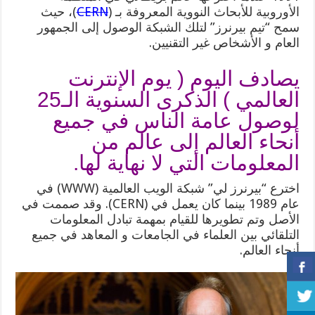
الأوروبية للأبحاث النووية المعروفة بـ (
CERN
)، حيث
سمح “تيم بيرنرز” لتلك الشبكة الوصول إلى الجمهور
العام و الأشخاص غير التقنيين.
يصادف اليوم ( يوم الإنترنت
العالمي ) الذكرى السنوية الـ25
لوصول عامة الناس في جميع
أنحاء العالم إلى عالم من
المعلومات التي لا نهاية لها.
اخترع “بيرنرز لي” شبكة الويب العالمية (WWW) في
عام 1989 بينما كان يعمل في (CERN). وقد صممت في
الأصل وتم تطويرها للقيام بمهمة تبادل المعلومات
التلقائي بين العلماء في الجامعات و المعاهد في جميع
أنحاء العالم.